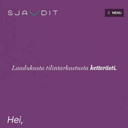
Skip
to
MENU
content
Laadukasta tilintarkastusta
ketterästi.
Hei,