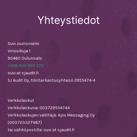
Yhteystiedot
Suvi Joutsiniemi
Vinssikuja 1
90460 Oulunsalo
+358 400 905 372
suvi at sjaudit.fi
SJ Audit Oy, tilintarkastusyhteisö 2955474-4
Verkkolaskut
Verkkolaskuna: 003729554744
Verkkolaskujen välittäjä: Apix Messaging Oy
(003723327487)
tai sähköpostilla: suvi at sjaudit.fi