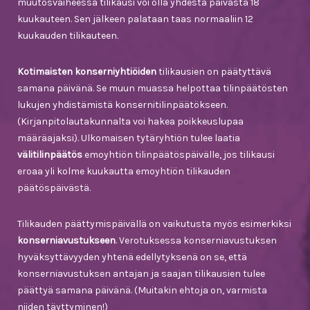
muutosvaiheessa tilikausi voi olla yhdestä päivästä 18
kuukauteen. Sen jälkeen palataan taas normaaliin 12
kuukauden tilikauteen.
Kotimaisten konserniyhtiöiden
tilikausien on päätyttävä
samana päivänä. Se muun muassa helpottaa tilinpäätösten
lukujen yhdistämistä konsernitilinpäätökseen.
(Kirjanpitolautakunnalta voi hakea poikkeuslupaa
määräajaksi). Ulkomaisen tytäryhtiön tulee laatia
välitilinpäätös
emoyhtiön tilinpäätöspäivälle, jos tilikausi
eroaa yli kolme kuukautta emoyhtiön tilikauden
päätöspäivästä.
Tilikauden päättymispäivällä on vaikutusta myös esimerkiksi
konserniavustukseen
. Verotuksessa konserniavustuksen
hyväksyttävyyden yhtenä edellytyksenä on se, että
konserniavustuksen antajan ja saajan tilikausien tulee
päättyä samana päivänä. (Muitakin ehtoja on, varmista
niiden täyttyminen!)