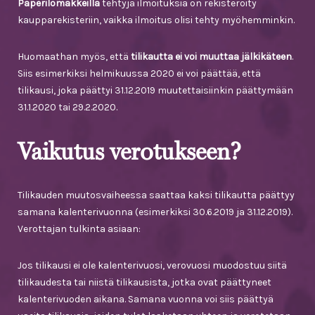
Paperilomakkeilla
tehtyjä ilmoituksia on rekisteröity
kaupparekisteriin, vaikka ilmoitus olisi tehty myöhemminkin.
Huomaathan myös, että
tilikautta ei voi muuttaa jälkikäteen
.
Siis esimerkiksi helmikuussa 2020 ei voi päättää, että
tilikausi, joka päättyi 31.12.2019 muutettaisiinkin päättymään
31.1.2020 tai 29.2.2020.
Vaikutus verotukseen?
Tilikauden muutosvaiheessa saattaa kaksi tilikautta päättyy
samana kalenterivuonna (esimerkiksi 30.6.2019 ja 31.12.2019).
Verottajan tulkinta asiaan:
Jos tilikausi ei ole kalenterivuosi, verovuosi muodostuu siitä
tilikaudesta tai niistä tilikausista, jotka ovat päättyneet
kalenterivuoden aikana. Samana vuonna voi siis päättyä