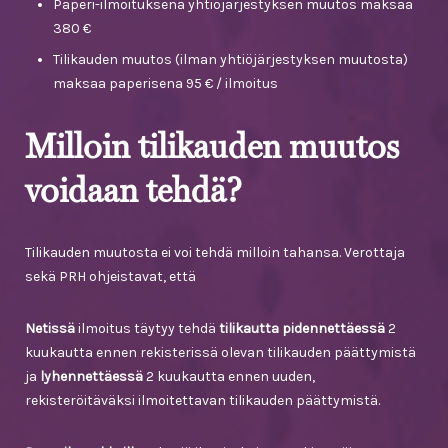
Paperi-ilmoituksena yhtiöjärjestyksen muutos maksaa
380 €
Tilikauden muutos (ilman yhtiöjärjestyksen muutosta)
maksaa paperisena 95 € / ilmoitus
Milloin tilikauden muutos
voidaan tehdä?
Tilikauden muutosta ei voi tehdä milloin tahansa. Verottaja
sekä PRH ohjeistavat, että
Netissä
ilmoitus täytyy tehdä
tilikautta pidennettäessä
2
kuukautta ennen rekisterissä olevan tilikauden päättymistä
ja
lyhennettäessä
2 kuukautta ennen uuden,
rekisteröitäväksi ilmoitettavan tilikauden päättymistä.