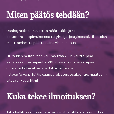
Miten päätös tehdään?
Osakeyhtiön tilikaudesta määrätään joko
perustamissopimuksessa tai yhtiöjärjestyksessä. Tilikauden
muuttamisesta päättää aina yhtiökokous.
Tilikauden muutoksen voi ilmoittaa YTJ:n kautta, joko
sähköisesti tai paperilla. PRH:n sivuilla on tarkempaa
ohjeistusta tarvittavista dokumenteista.
https://www.prh.fi/fi/kaupparekisteri/osakeyhtio/muutosilm
oitus/tilikausi.html
Kuka tekee ilmoituksen?
Joku hallituksen jäsenistä tai toimitusjohtaja allekirjoittaa