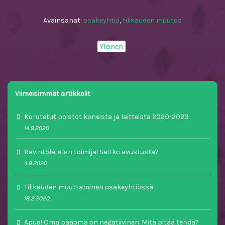
Avainsanat:
osakeyhtiö
,
tilikauden muutos
Yleinen
Viimeisimmät artikkelit
Korotetut poistot koneista ja laitteista 2020-2023
14.9.2020
Ravintola-alan toimija! Saitko avustusta?
4.9.2020
Tilikauden muuttaminen osakeyhtiössä
18.2.2020
Apua! Oma pääoma on negatiivinen. Mitä pitää tehdä?