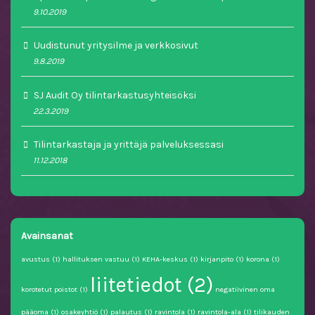
9.10.2019
Uudistunut yritysilme ja verkkosivut
9.8.2019
SJ Audit Oy tilintarkastusyhteisöksi
22.3.2019
Tilintarkastaja ja yrittäjä palveluksessasi
11.12.2018
Avainsanat
avustus
(1)
hallituksen vastuu
(1)
KEHA-keskus
(1)
kirjanpito
(1)
korona
(1)
liitetiedot
(2)
korotetut poistot
(1)
negatiivinen oma
pääoma
(1)
osakeyhtiö
(1)
palautus
(1)
ravintola
(1)
ravintola-ala
(1)
tilikauden