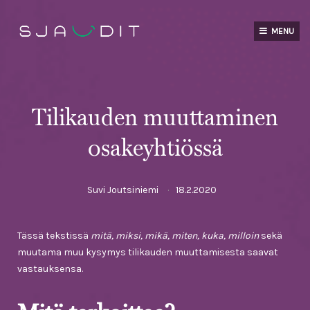
Skip
to
MENU
content
Tilikauden muuttaminen
osakeyhtiössä
Suvi Joutsiniemi
18.2.2020
Tässä tekstissä
mitä, miksi, mikä, miten, kuka, milloin
sekä
muutama muu kysymys tilikauden muuttamisesta saavat
vastauksensa.