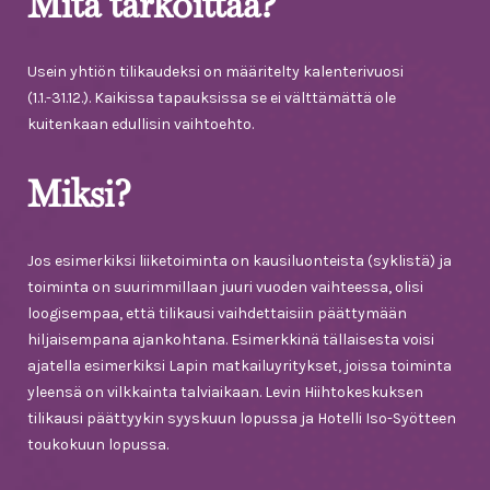
Mitä tarkoittaa?
Usein yhtiön tilikaudeksi on määritelty kalenterivuosi
(1.1.-31.12.). Kaikissa tapauksissa se ei välttämättä ole
kuitenkaan edullisin vaihtoehto.
Miksi?
Jos esimerkiksi liiketoiminta on kausiluonteista (syklistä) ja
toiminta on suurimmillaan juuri vuoden vaihteessa, olisi
loogisempaa, että tilikausi vaihdettaisiin päättymään
hiljaisempana ajankohtana. Esimerkkinä tällaisesta voisi
ajatella esimerkiksi Lapin matkailuyritykset, joissa toiminta
yleensä on vilkkainta talviaikaan. Levin Hiihtokeskuksen
tilikausi päättyykin syyskuun lopussa ja Hotelli Iso-Syötteen
toukokuun lopussa.