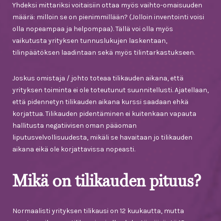
Yhdeksi mittariksi voitaisiin ottaa myös vaihto-omaisuuden
määrä: milloin se on pienimmillään? (Jolloin inventointi voisi
olla nopeampaa ja helpompaa). Tällä voi olla myös
vaikutusta yrityksen tunnuslukujen laskentaan,
tilinpäätöksen laadintaan sekä myös tilintarkastukseen.
Joskus omistaja / johto toteaa tilikauden aikana, että
yrityksen toiminta ei ole toteutunut suunnitellusti. Ajatellaan,
että pidennetyn tilikauden aikana kurssi saadaan ehkä
korjattua. Tilikauden pidentäminen ei kuitenkaan vapauta
hallitusta negatiivisen oman pääoman
liputusvelvollisuudesta, mikäli se havaitaan jo tilikauden
aikana eikä ole korjattavissa nopeasti.
Mikä on tilikauden pituus?
Normaalisti yrityksen tilikausi on 12 kuukautta, mutta