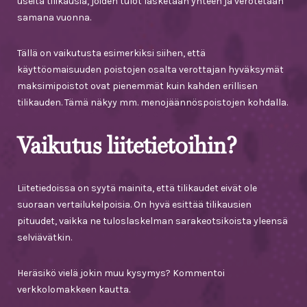
useita tilikausia, joiden tulot lasketaan yhteen ja verotetaan
samana vuonna.
Tällä on vaikutusta esimerkiksi siihen, että
käyttöomaisuuden poistojen osalta verottajan hyväksymät
maksimipoistot ovat pienemmät kuin kahden erillisen
tilikauden. Tämä näkyy mm. menojäännöspoistojen kohdalla.
Vaikutus liitetietoihin?
Liitetiedoissa on syytä mainita, että tilikaudet eivät ole
suoraan vertailukelpoisia. On hyvä esittää tilikausien
pituudet, vaikka ne tuloslaskelman sarakeotsikoista yleensä
selviävätkin.
Heräsikö vielä jokin muu kysymys? Kommentoi
verkkolomakkeen kautta.