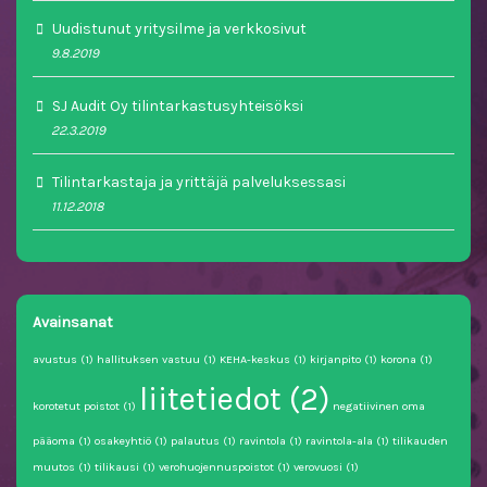
Uudistunut yritysilme ja verkkosivut
9.8.2019
SJ Audit Oy tilintarkastusyhteisöksi
22.3.2019
Tilintarkastaja ja yrittäjä palveluksessasi
11.12.2018
Avainsanat
avustus
(1)
hallituksen vastuu
(1)
KEHA-keskus
(1)
kirjanpito
(1)
korona
(1)
liitetiedot
(2)
korotetut poistot
(1)
negatiivinen oma
pääoma
(1)
osakeyhtiö
(1)
palautus
(1)
ravintola
(1)
ravintola-ala
(1)
tilikauden
muutos
(1)
tilikausi
(1)
verohuojennuspoistot
(1)
verovuosi
(1)