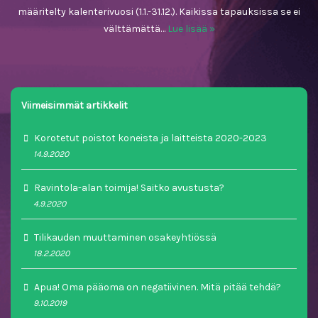
määritelty kalenterivuosi (1.1.-31.12.). Kaikissa tapauksissa se ei
välttämättä…
Lue lisää »
Viimeisimmät artikkelit
Korotetut poistot koneista ja laitteista 2020-2023
14.9.2020
Ravintola-alan toimija! Saitko avustusta?
4.9.2020
Tilikauden muuttaminen osakeyhtiössä
18.2.2020
Apua! Oma pääoma on negatiivinen. Mitä pitää tehdä?
9.10.2019