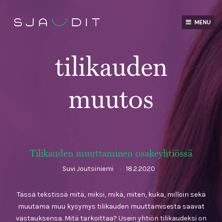
Skip
to
MENU
content
tilikauden
muutos
Tilikauden muuttaminen osakeyhtiössä
Suvi Joutsiniemi
18.2.2020
Tässä tekstissä mitä, miksi, mikä, miten, kuka, milloin sekä
muutama muu kysymys tilikauden muuttamisesta saavat
vastauksensa. Mitä tarkoittaa? Usein yhtiön tilikaudeksi on